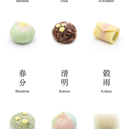
Risshun
Usui
Keichitsu
Shunbun
Seimei
Kokuu