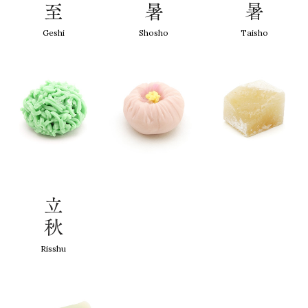
Geshi
Shosho
Taisho
Risshu