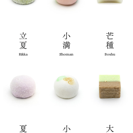
Rikka
Shoman
Boshu