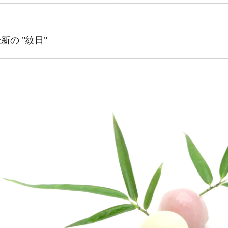
新の "紋日"