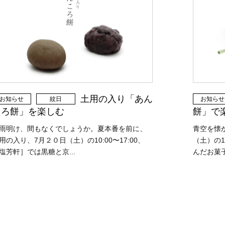
土用の入り「あん
お知らせ
紋日
お知らせ
ころ餅」を楽しむ
餅」で
雨明け、間もなくでしょうか。夏本番を前に、
青空を懐
用の入り、7月２０日（土）の10:00〜17:00、
（土）の1
塩芳軒］では黒糖と京...
んだお菓子