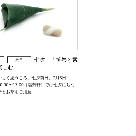
七夕、「笹巻と索
紋日
楽しむ
かしく思うころ。七夕前日、7月6日
0:00〜17:00［塩芳軒］では七夕にちな
とお茶をご用意...