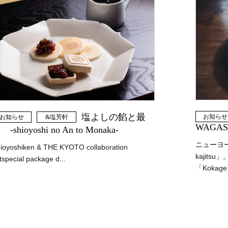
塩よしの餡と最
お知らせ
お知らせ
&塩芳軒
WAGASH
 -shioyoshi no An to Monaka-
ニューヨ
ioyoshiken & THE KYOTO collaboration
kajit
ftspecial package d...
「Kokage 