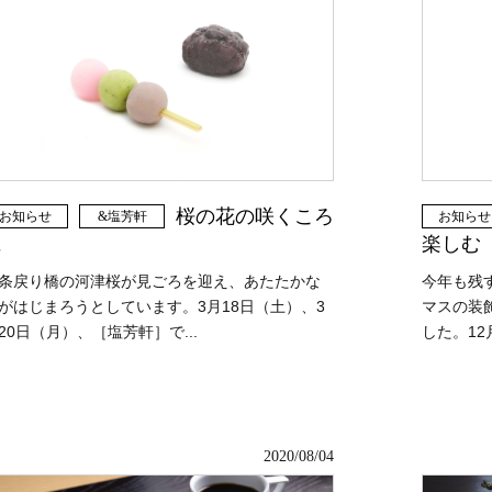
桜の花の咲くころ
お知らせ
&塩芳軒
お知らせ
に
楽しむ
条戻り橋の河津桜が見ごろを迎え、あたたかな
今年も残
がはじまろうとしています。3月18日（土）、3
マスの装
20日（月）、［塩芳軒］で...
した。12月
2020/08/04