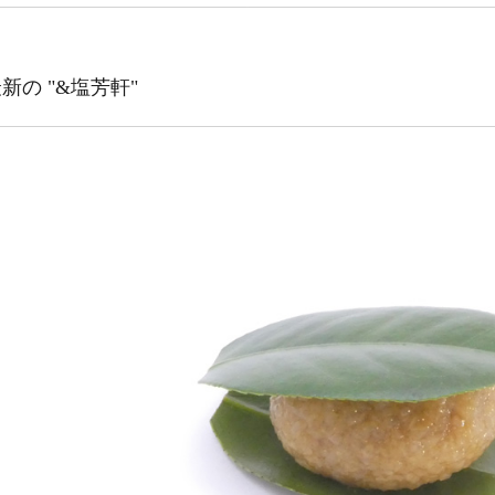
新の "&塩芳軒"