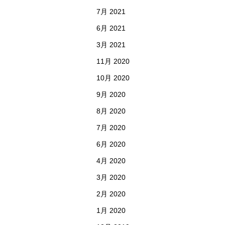
7月 2021
6月 2021
3月 2021
11月 2020
10月 2020
9月 2020
8月 2020
7月 2020
6月 2020
4月 2020
3月 2020
2月 2020
1月 2020