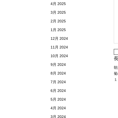
4月 2025
3月 2025
2月 2025
1月 2025
12月 2024
11月 2024
10月 2024
9月 2024
朝
8月 2024
菊
１
7月 2024
6月 2024
5月 2024
4月 2024
3月 2024