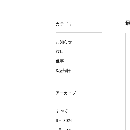
最
カテゴリ
お知らせ
紋日
催事
&塩芳軒
アーカイブ
すべて
8月 2026