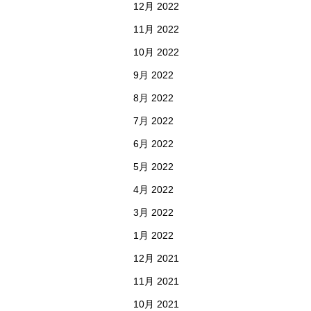
12月 2022
11月 2022
10月 2022
9月 2022
8月 2022
7月 2022
6月 2022
5月 2022
4月 2022
3月 2022
1月 2022
12月 2021
11月 2021
10月 2021