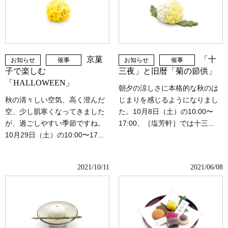
「十
京菓
お知らせ
催事
お知らせ
催事
三夜」と旧暦「菊の節供」
子で楽しむ
「HALLOWEEN」
朝夕の涼しさに本格的な秋のは
じまりを感じるようになりまし
秋の清々しい空気、高く澄んだ
た。10月8日（土）の10:00〜
空、少し肌寒くなってきました
17:00、［塩芳軒］では十三...
が、過ごしやすい季節ですね。
10月29日（土）の10:00〜17...
2021/10/11
2021/06/08