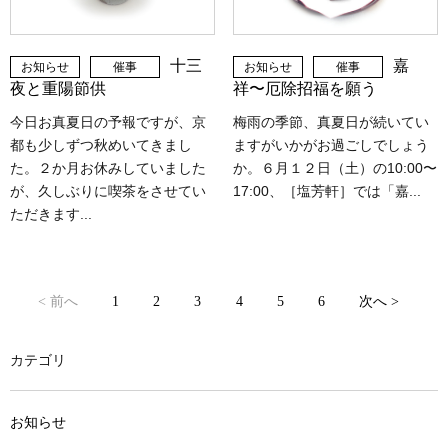
十三
嘉
お知らせ
催事
お知らせ
催事
夜と重陽節供
祥〜厄除招福を願う
今日お真夏日の予報ですが、京
梅雨の季節、真夏日が続いてい
都も少しずつ秋めいてきまし
ますがいかがお過ごしでしょう
た。２か月お休みしていました
か。６月１２日（土）の10:00〜
が、久しぶりに喫茶をさせてい
17:00、［塩芳軒］では「嘉...
ただきます...
< 前へ
1
2
3
4
5
6
次へ >
カテゴリ
お知らせ