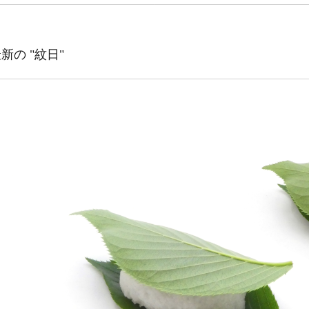
新の "紋日"