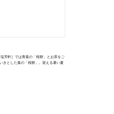
0、［塩芳軒］では青葉の「桜餅」とお茶をご
いきとした葉の「桜餅」。迎える暑い夏