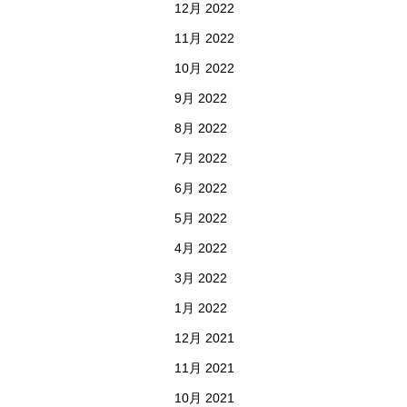
12月 2022
11月 2022
10月 2022
9月 2022
8月 2022
7月 2022
6月 2022
5月 2022
4月 2022
3月 2022
1月 2022
12月 2021
11月 2021
10月 2021