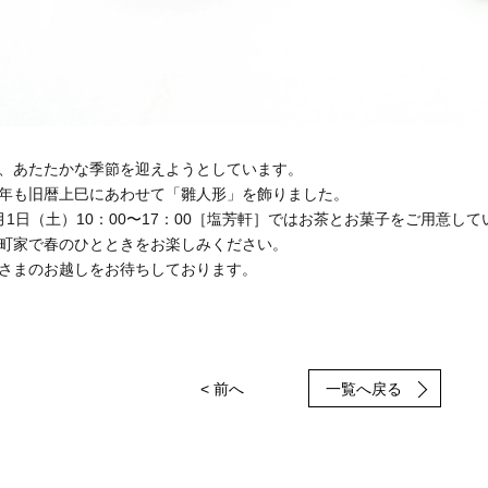
、あたたかな季節を迎えようとしています。
年も旧暦上巳にあわせて「雛人形」を飾りました。
月1日（土）10：00〜17：00［塩芳軒］ではお茶とお菓子をご用意し
町家で春のひとときをお楽しみください。
さまのお越しをお待ちしております。
< 前へ
一覧へ戻る