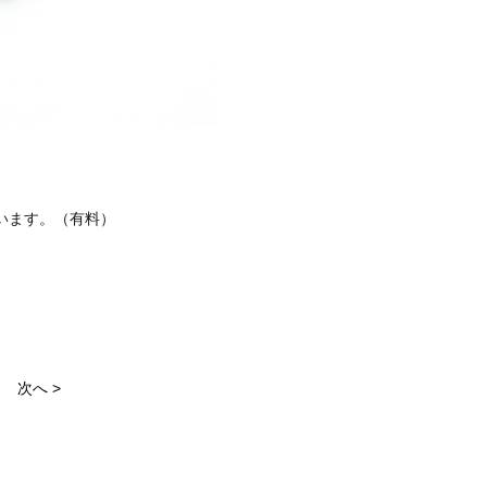
ています。（有料）
次へ >