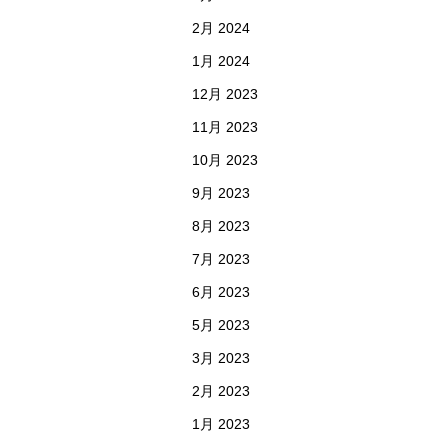
2月 2024
1月 2024
12月 2023
11月 2023
10月 2023
9月 2023
8月 2023
7月 2023
6月 2023
5月 2023
3月 2023
2月 2023
1月 2023