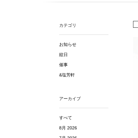
カテゴリ
お知らせ
紋日
催事
&塩芳軒
アーカイブ
すべて
8月 2026