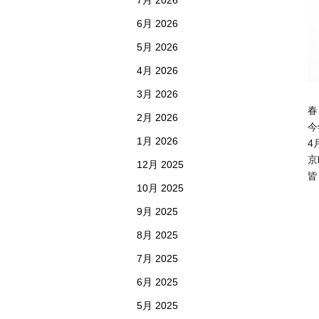
7月 2026
6月 2026
5月 2026
4月 2026
3月 2026
春
2月 2026
今
1月 2026
4
京
12月 2025
皆
10月 2025
9月 2025
8月 2025
7月 2025
6月 2025
5月 2025