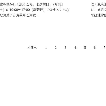
空を懐かしく思うころ。七夕前日、7月6日
吹く風も
土）の10:00〜17:00［塩芳軒］では七夕にちな
に、６月２
だお菓子とお茶をご用意...
では通常販
< 前へ
1
2
3
4
5
6
7