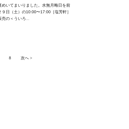
夏めいてまいりました。水無月晦日を前
９日（土）の10:00〜17:00［塩芳軒］
売の＜ういろ...
8
次へ >