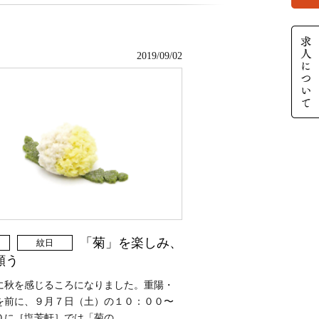
2019/09/02
「菊」を楽しみ、
紋日
願う
に秋を感じるころになりました。重陽・
を前に、９月７日（土）の１０：００〜
に［塩芳軒］では「菊の...