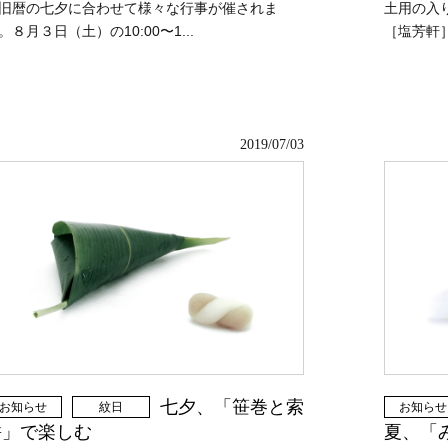
旧暦の七夕に合わせて様々な行事が催されま
土用の入り
。８月３日（土）の10:00〜1...
［塩芳軒］
2019/07/03
七夕、「笹巻と索
お知らせ
紋日
お知らせ
餅」で楽しむ
夏、「