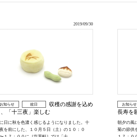
2019/09/30
収穫の感謝を込め
お知らせ
お知らせ
紋日
長寿を
て、「十三夜」楽しむ
朝夕の風
に日に秋を色濃く感じるようになりました。十
菊の節供
夜を前にした、１０月５日（土）の１０：０
１７：００
〜１７：００に［塩芳軒］では「十...